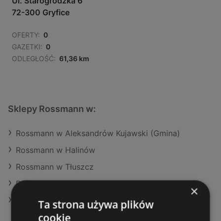
Ul. Starogrodzka 6
72-300 Gryfice
OFERTY:
0
GAZETKI:
0
ODLEGŁOŚĆ:
61,36 km
Sklepy Rossmann w:
Rossmann w Aleksandrów Kujawski (Gmina)
Rossmann w Halinów
Rossmann w Tłuszcz
Rossmann w Wierzchosławice
×
Rossmann w Ustka (Gmina)
Ta strona używa plików
cookie