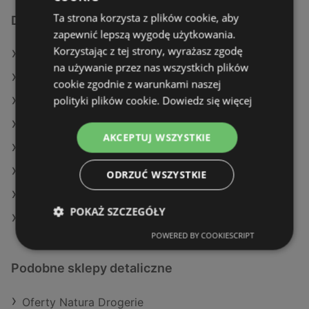
Ta strona korzysta z plików cookie, aby
Dodatkowe łącza
zapewnić lepszą wygodę użytkowania.
Korzystając z tej strony, wyrażasz zgodę
Oferty Rossmann
na używanie przez nas wszystkich plików
Oferty Natura Drogerie
cookie zgodnie z warunkami naszej
polityki plików cookie.
Dowiedz się więcej
Oferty Hebe
Aktualne gazetki Natura Drogerie
AKCEPTUJ WSZYSTKIE
Aktualne gazetki Hebe
Aktualne gazetki Drogeria Jasmin
ODRZUĆ WSZYSTKIE
Aktualne gazetki Super-Pharm
POKAŻ SZCZEGÓŁY
Sklepy Rossmann w Międzyzdroje
POWERED BY COOKIESCRIPT
Podobne sklepy detaliczne
Oferty Natura Drogerie