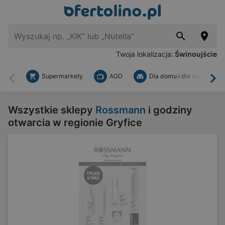
Twoja lokalizacja:
Świnoujście
Supermarkety
AGD
Dla domu i dla ogrodu
Wstecz
Dal
Wszystkie sklepy
Rossmann
i godziny
otwarcia w regionie Gryfice