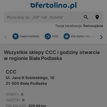
Twoja lokalizacja:
Świnoujście
Supermarkety
AGD
Dla domu i dla ogrodu
Wstecz
Dal
Wszystkie sklepy CCC i godziny otwarcia
w regionie Biała Podlaska
CCC
Ul. Jana Iii Sobieskiego, 16
21-500 Biała Podlaska
OFERTY:
0
GAZETKI:
0
ODLEGŁOŚĆ:
626,84 km