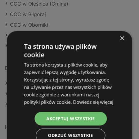
CCC w Oleśnica (Gmina)
CCC w Biłgoraj
CCC w Oborniki
CCC w Tarnowo Podgórne
×
Ta strona używa plików
CCC w Śrem
cookie
Ta strona korzysta z plików cookie, aby
Dodatkowe łącza
zapewnić lepszą wygodę użytkowania.
Korzystając z tej strony, wyrażasz zgodę
Oferty KiK
na używanie przez nas wszystkich plików
Aktualne gazetki KiK
cookie zgodnie z warunkami naszej
polityki plików cookie.
Dowiedz się więcej
Sklepy CCC w Police
AKCEPTUJ WSZYSTKIE
Podobne sklepy detaliczne
ODRZUĆ WSZYSTKIE