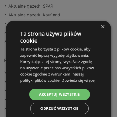
Aktualne gazetki SPAR
Aktualne gazetki Kaufland
Aktualne gazetki Netto
×
Ta strona używa plików
Aktualne gazetki Selgros
cookie
Aktualne gazetki Auchan
Ta strona korzysta z plików cookie, aby
zapewnić lepszą wygodę użytkowania.
Podobne sklepy detaliczne
Korzystając z tej strony, wyrażasz zgodę
na używanie przez nas wszystkich plików
Oferty Action
cookie zgodnie z warunkami naszej
polityki plików cookie.
Dowiedz się więcej
Oferty Delikatesy Centrum
Oferty Netto
AKCEPTUJ WSZYSTKIE
Oferty Auchan
ODRZUĆ WSZYSTKIE
Oferty Carrefour