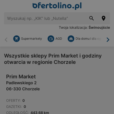
Twoja lokalizacja:
Świnoujście
Supermarkety
AGD
Dla domu i dla ogrodu
Wstecz
Dal
Wszystkie sklepy Prim Market i godziny
otwarcia w regionie Chorzele
Prim Market
Padlewskiego 2
06-330 Chorzele
OFERTY:
0
GAZETKI:
0
ODLEGŁOŚĆ:
443,68 km