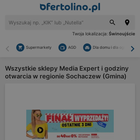
Twoja lokalizacja:
Świnoujście
Supermarkety
AGD
Dla domu i dla ogrodu
Wstecz
Dal
Wszystkie sklepy Media Expert i godziny
otwarcia w regionie Sochaczew (Gmina)