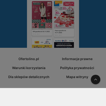
Ofertolino.pl
Informacje prawne
Warunki korzystania
Polityka prywatności
Dla sklepów detalicznych
Mapa witryny
W gó