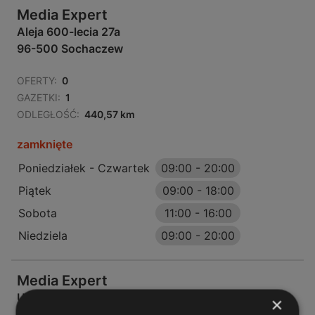
Media Expert
Aleja 600-lecia 27a
96-500 Sochaczew
OFERTY:
0
GAZETKI:
1
ODLEGŁOŚĆ:
440,57 km
zamknięte
Poniedziałek - Czwartek
09:00
-
20:00
Piątek
09:00
-
18:00
Sobota
11:00
-
16:00
Niedziela
09:00
-
20:00
Media Expert
Ul. Wójtówka 2d
×
96-500 Sochaczew