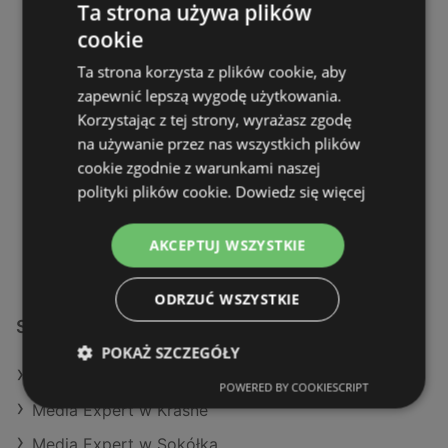
Ta strona używa plików
cookie
OFERTY:
0
GAZETKI:
1
Ta strona korzysta z plików cookie, aby
ODLEGŁOŚĆ:
442,25 km
zapewnić lepszą wygodę użytkowania.
Korzystając z tej strony, wyrażasz zgodę
zamknięte
na używanie przez nas wszystkich plików
cookie zgodnie z warunkami naszej
Poniedziałek - Piątek
09:00
-
20:00
polityki plików cookie.
Dowiedz się więcej
Sobota
10:00
-
18:00
Niedziela
09:00
-
20:00
AKCEPTUJ WSZYSTKIE
ODRZUĆ WSZYSTKIE
Sklepy Media Expert w:
POKAŻ SZCZEGÓŁY
Media Expert w Kęty
POWERED BY COOKIESCRIPT
Media Expert w Krasne
Media Expert w Sokółka