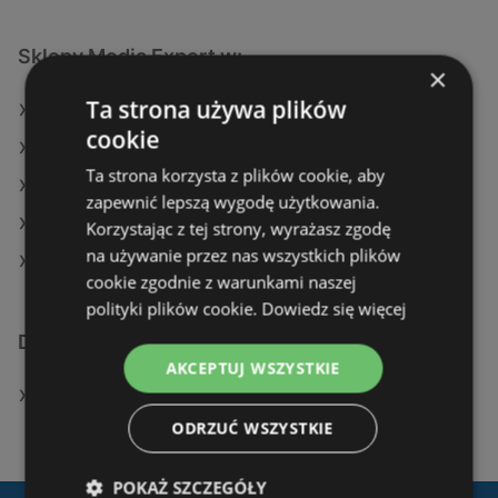
Sklepy Media Expert w:
×
Ta strona używa plików
Media Expert w Wołów
cookie
Media Expert w Witnica
Ta strona korzysta z plików cookie, aby
Media Expert w Łosice
zapewnić lepszą wygodę użytkowania.
Media Expert w Wieliczka
Korzystając z tej strony, wyrażasz zgodę
na używanie przez nas wszystkich plików
Media Expert w Olsztynek
cookie zgodnie z warunkami naszej
polityki plików cookie.
Dowiedz się więcej
Dodatkowe łącza
AKCEPTUJ WSZYSTKIE
Sklepy Media Expert w Międzyzdroje
ODRZUĆ WSZYSTKIE
POKAŻ SZCZEGÓŁY