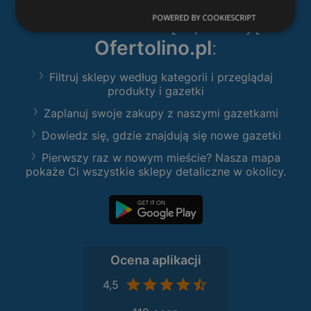
Pobierz naszą aplikację
POWERED BY COOKIESCRIPT
Ofertolino.pl
:
Filtruj sklepy według kategorii i przeglądaj
produkty i gazetki
Zaplanuj swoje zakupy z naszymi gazetkami
Dowiedz się, gdzie znajdują się nowe gazetki
Pierwszy raz w nowym mieście? Nasza mapa
pokaże Ci wszystkie sklepy detaliczne w okolicy.
Ocena aplikacji
4,5