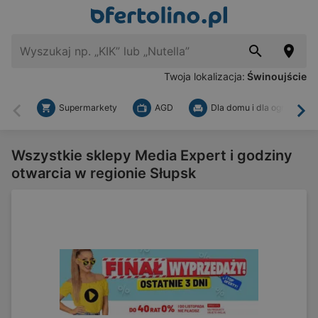
Twoja lokalizacja:
Świnoujście
Supermarkety
AGD
Dla domu i dla ogrodu
Wstecz
Dal
Wszystkie sklepy Media Expert i godziny
otwarcia w regionie Słupsk