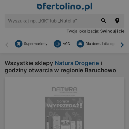
Twoja lokalizacja:
Świnoujście
Supermarkety
AGD
Dla domu i dla ogrodu
Wstecz
Dal
Wszystkie sklepy
Natura Drogerie
i
godziny otwarcia w regionie Baruchowo