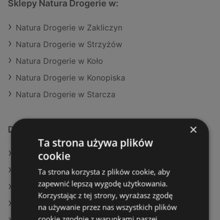
Sklepy Natura Drogerie w:
Natura Drogerie w Zakliczyn
Natura Drogerie w Strzyżów
Natura Drogerie w Koło
Natura Drogerie w Konopiska
Natura Drogerie w Starcza
×
Dodatkowe łącza
Ta strona używa plików
cookie
Oferty Natura Drogerie
Oferty Rossmann
Ta strona korzysta z plików cookie, aby
zapewnić lepszą wygodę użytkowania.
Oferty Super-Pharm
Korzystając z tej strony, wyrażasz zgodę
Aktualne gazetki Drogeria Jasmin
na używanie przez nas wszystkich plików
cookie zgodnie z warunkami naszej