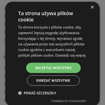
×
Natura Drogerie w Świebodzin
Ta strona używa plików
Natura Drogerie w Tuchów
cookie
Natura Drogerie w Kaczory
Ta strona korzysta z plików cookie, aby
Natura Drogerie w Koło
zapewnić lepszą wygodę użytkowania.
Korzystając z tej strony, wyrażasz zgodę
Natura Drogerie w Poraj
na używanie przez nas wszystkich plików
cookie zgodnie z warunkami naszej
polityki plików cookie.
Dowiedz się więcej
Dodatkowe łącza
AKCEPTUJ WSZYSTKIE
Oferty Natura Drogerie
Oferty Hebe
ODRZUĆ WSZYSTKIE
Oferty Super-Pharm
Aktualne gazetki Super-Pharm
POKAŻ SZCZEGÓŁY
Aktualne gazetki Hebe
POWERED BY COOKIESCRIPT