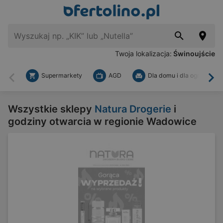
Twoja lokalizacja:
Świnoujście
Supermarkety
AGD
Dla domu i dla ogrodu
Wstecz
Dal
Wszystkie sklepy
Natura Drogerie
i
godziny otwarcia w regionie Wadowice