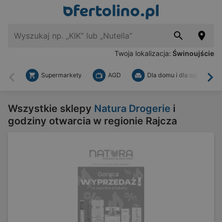
Twoja lokalizacja:
Świnoujście
Supermarkety
AGD
Dla domu i dla ogrodu
Wstecz
Dal
Wszystkie sklepy
Natura Drogerie
i
godziny otwarcia w regionie Rajcza