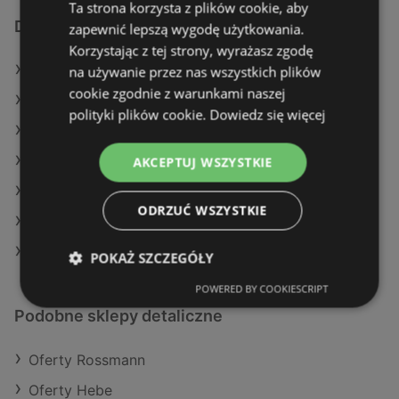
Ta strona korzysta z plików cookie, aby
Dodatkowe łącza
zapewnić lepszą wygodę użytkowania.
Korzystając z tej strony, wyrażasz zgodę
Oferty Natura Drogerie
na używanie przez nas wszystkich plików
cookie zgodnie z warunkami naszej
Oferty Super-Pharm
polityki plików cookie.
Dowiedz się więcej
Oferty Drogeria Jasmin
Aktualne gazetki Super-Pharm
AKCEPTUJ WSZYSTKIE
Aktualne gazetki Hebe
ODRZUĆ WSZYSTKIE
Aktualne gazetki Rossmann
Aktualne gazetki Drogeria Jasmin
POKAŻ SZCZEGÓŁY
POWERED BY COOKIESCRIPT
Podobne sklepy detaliczne
Oferty Rossmann
Oferty Hebe