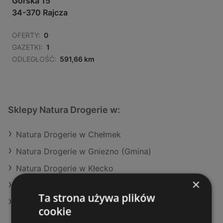
Górska 15
34-370 Rajcza
OFERTY:
0
GAZETKI:
1
ODLEGŁOŚĆ:
591,66 km
Sklepy Natura Drogerie w:
Natura Drogerie w Chełmek
Natura Drogerie w Gniezno (Gmina)
Natura Drogerie w Kłecko
×
Natura Drogerie w Szamotuły
Ta strona używa plików
Natura Drogerie w Starcza
cookie