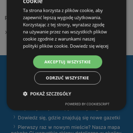
cookie
Ta strona korzysta z plików cookie, aby
zapewnić lepszą wygodę użytkowania.
Podobne sklepy detaliczne
Korzystając z tej strony, wyrażasz zgodę
na używanie przez nas wszystkich plików
Oferty JYSK
cookie zgodnie z warunkami naszej
polityki plików cookie.
Dowiedz się więcej
AKCEPTUJ WSZYSTKIE
Pobierz naszą aplikację
ODRZUĆ WSZYSTKIE
Ofertolino.pl
:
Filtruj sklepy według kategorii i przeglądaj
POKAŻ SZCZEGÓŁY
produkty i gazetki
POWERED BY COOKIESCRIPT
Zaplanuj swoje zakupy z naszymi gazetkami
Dowiedz się, gdzie znajdują się nowe gazetki
Pierwszy raz w nowym mieście? Nasza mapa