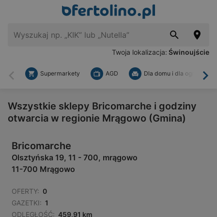
Twoja lokalizacja:
Świnoujście
Supermarkety
AGD
Dla domu i dla ogrodu
Wstecz
Dal
Wszystkie sklepy Bricomarche i godziny
otwarcia w regionie Mrągowo (Gmina)
Bricomarche
Olsztyńska 19, 11 - 700, mrągowo
11-700 Mrągowo
OFERTY:
0
GAZETKI:
1
ODLEGŁOŚĆ:
459,91 km