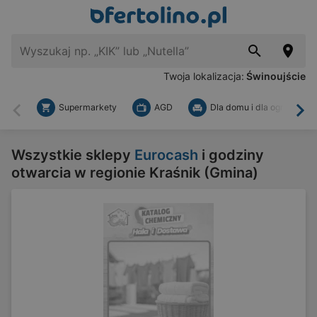
Twoja lokalizacja:
Świnoujście
Supermarkety
AGD
Dla domu i dla ogrodu
Wstecz
Dal
Wszystkie sklepy
Eurocash
i godziny
otwarcia w regionie Kraśnik (Gmina)