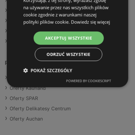
Korzystając z tej strony, wyrażasz zgodę
Aktualne gazetki Stokrotka
na używanie przez nas wszystkich plików
Aktualne gazetki Action
cookie zgodnie z warunkami naszej
Aktualne gazetki Kaufland
polityki plików cookie.
Dowiedz się więcej
Aktualne gazetki Selgros
AKCEPTUJ WSZYSTKIE
Sklepy Eurocash w Kamień Pomorski
ODRZUĆ WSZYSTKIE
Podobne sklepy detaliczne
POKAŻ SZCZEGÓŁY
Oferty POLOmarket
POWERED BY COOKIESCRIPT
Oferty Kaufland
Oferty SPAR
Oferty Delikatesy Centrum
Oferty Auchan