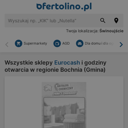
Twoja lokalizacja:
Świnoujście
Supermarkety
AGD
Dla domu i dla ogrodu
Wstecz
Dal
Wszystkie sklepy
Eurocash
i godziny
otwarcia w regionie Bochnia (Gmina)