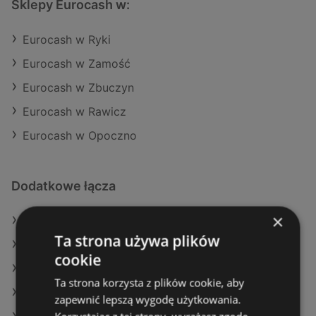
Sklepy Eurocash w:
Eurocash w Ryki
Eurocash w Zamość
Eurocash w Zbuczyn
Eurocash w Rawicz
Eurocash w Opoczno
Dodatkowe łącza
×
Oferty Eurocash
Ta strona używa plików
Oferty POLOmarket
cookie
Oferty Netto
Ta strona korzysta z plików cookie, aby
Aktualne gazetki Dealz
zapewnić lepszą wygodę użytkowania.