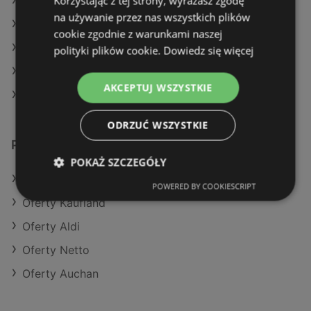
Korzystając z tej strony, wyrażasz zgodę
Aktualne gazetki Auchan
na używanie przez nas wszystkich plików
Aktualne gazetki Biedronka
cookie zgodnie z warunkami naszej
Aktualne gazetki POLOmarket
polityki plików cookie.
Dowiedz się więcej
Aktualne gazetki Dino
AKCEPTUJ WSZYSTKIE
Sklepy Eurocash w Kamień Pomorski
ODRZUĆ WSZYSTKIE
Podobne sklepy detaliczne
POKAŻ SZCZEGÓŁY
Oferty POLOmarket
POWERED BY COOKIESCRIPT
Oferty Kaufland
Oferty Aldi
Oferty Netto
Oferty Auchan