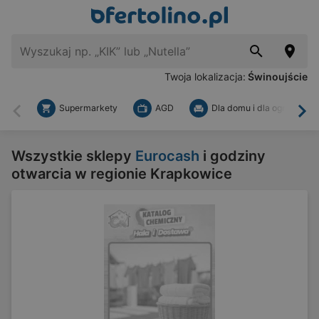
Twoja lokalizacja:
Świnoujście
Supermarkety
AGD
Dla domu i dla ogrodu
Wstecz
Dal
Wszystkie sklepy
Eurocash
i godziny
otwarcia w regionie Krapkowice