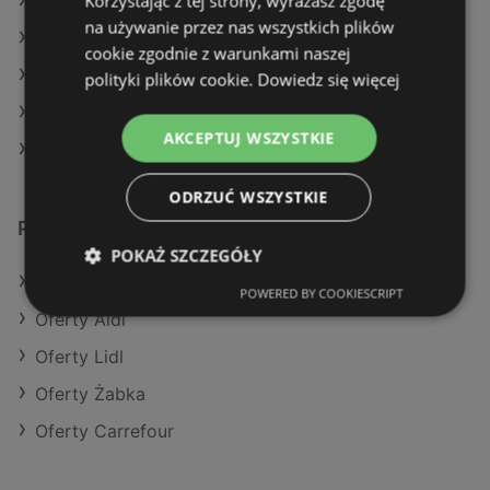
Korzystając z tej strony, wyrażasz zgodę
Aktualne gazetki Gram Market
na używanie przez nas wszystkich plików
Aktualne gazetki Carrefour
cookie zgodnie z warunkami naszej
Aktualne gazetki POLOmarket
polityki plików cookie.
Dowiedz się więcej
Aktualne gazetki Netto
AKCEPTUJ WSZYSTKIE
Sklepy Eurocash w Kamień Pomorski
ODRZUĆ WSZYSTKIE
Podobne sklepy detaliczne
POKAŻ SZCZEGÓŁY
Oferty Kaufland
POWERED BY COOKIESCRIPT
Oferty Aldi
Oferty Lidl
Oferty Żabka
Oferty Carrefour