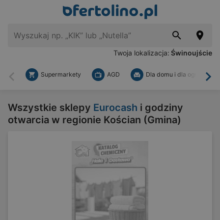
Twoja lokalizacja:
Świnoujście
Supermarkety
AGD
Dla domu i dla ogrodu
Wstecz
Dal
Wszystkie sklepy
Eurocash
i godziny
otwarcia w regionie Kościan (Gmina)