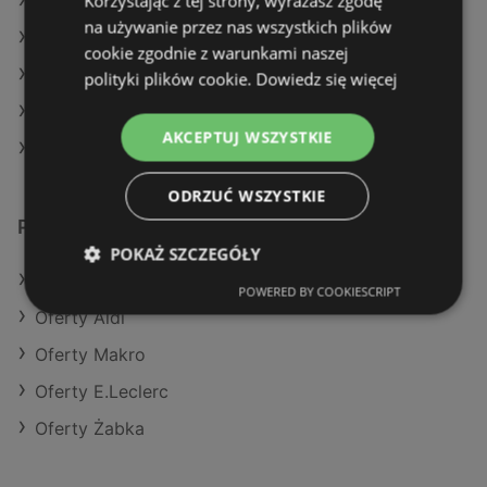
Korzystając z tej strony, wyrażasz zgodę
Aktualne gazetki Dealz
na używanie przez nas wszystkich plików
Aktualne gazetki Makro
cookie zgodnie z warunkami naszej
Aktualne gazetki Kaufland
polityki plików cookie.
Dowiedz się więcej
Aktualne gazetki Stokrotka
AKCEPTUJ WSZYSTKIE
Sklepy Eurocash w Kamień Pomorski
ODRZUĆ WSZYSTKIE
Podobne sklepy detaliczne
POKAŻ SZCZEGÓŁY
Oferty Action
POWERED BY COOKIESCRIPT
Oferty Aldi
Oferty Makro
Oferty E.Leclerc
Oferty Żabka