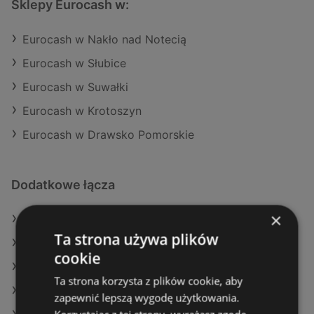
Sklepy Eurocash w:
Eurocash w Nakło nad Notecią
Eurocash w Słubice
Eurocash w Suwałki
Eurocash w Krotoszyn
Eurocash w Drawsko Pomorskie
Dodatkowe łącza
×
Oferty Eurocash
Ta strona używa plików
Oferty POLOmarket
cookie
Oferty SPAR
Ta strona korzysta z plików cookie, aby
Aktualne gazetki Biedronka
zapewnić lepszą wygodę użytkowania.