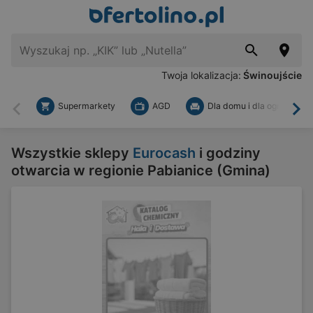
Twoja lokalizacja:
Świnoujście
Supermarkety
AGD
Dla domu i dla ogrodu
Wstecz
Dal
Wszystkie sklepy
Eurocash
i godziny
otwarcia w regionie Pabianice (Gmina)