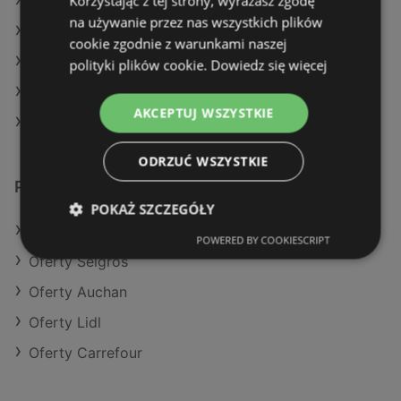
Korzystając z tej strony, wyrażasz zgodę
Aktualne gazetki Żabka
na używanie przez nas wszystkich plików
Aktualne gazetki Carrefour
cookie zgodnie z warunkami naszej
Aktualne gazetki Makro
polityki plików cookie.
Dowiedz się więcej
Aktualne gazetki Kaufland
AKCEPTUJ WSZYSTKIE
Sklepy Stokrotka w Police
ODRZUĆ WSZYSTKIE
Podobne sklepy detaliczne
POKAŻ SZCZEGÓŁY
Oferty Kaufland
POWERED BY COOKIESCRIPT
Oferty Selgros
Oferty Auchan
Oferty Lidl
Oferty Carrefour