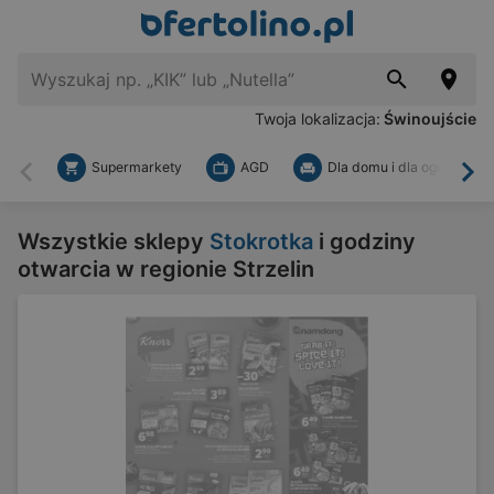
Twoja lokalizacja:
Świnoujście
Supermarkety
AGD
Dla domu i dla ogrodu
Wstecz
Dal
Wszystkie sklepy
Stokrotka
i godziny
otwarcia w regionie Strzelin