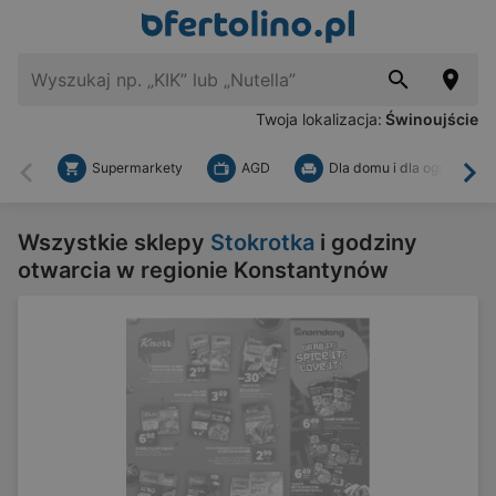
Twoja lokalizacja:
Świnoujście
Supermarkety
AGD
Dla domu i dla ogrodu
Wstecz
Dal
Wszystkie sklepy
Stokrotka
i godziny
otwarcia w regionie Konstantynów