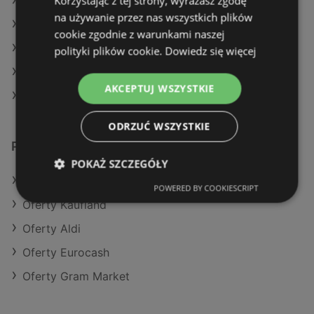
Korzystając z tej strony, wyrażasz zgodę
Aktualne gazetki POLOmarket
na używanie przez nas wszystkich plików
Aktualne gazetki E.Leclerc
cookie zgodnie z warunkami naszej
Aktualne gazetki Carrefour
polityki plików cookie.
Dowiedz się więcej
Aktualne gazetki Makro
AKCEPTUJ WSZYSTKIE
Sklepy Stokrotka w Police
ODRZUĆ WSZYSTKIE
Podobne sklepy detaliczne
POKAŻ SZCZEGÓŁY
Oferty POLOmarket
POWERED BY COOKIESCRIPT
Oferty Kaufland
Oferty Aldi
Oferty Eurocash
Oferty Gram Market