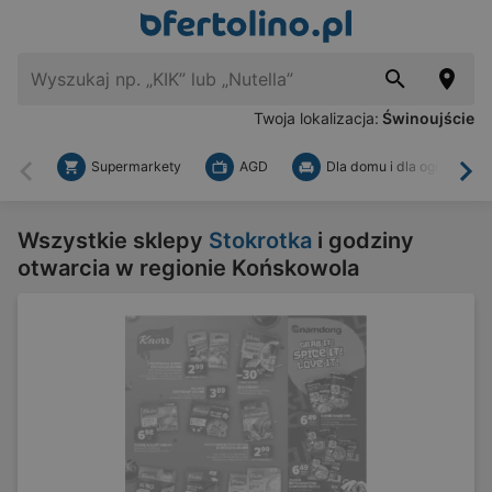
Twoja lokalizacja:
Świnoujście
Supermarkety
AGD
Dla domu i dla ogrodu
Wstecz
Dal
Wszystkie sklepy
Stokrotka
i godziny
otwarcia w regionie Końskowola