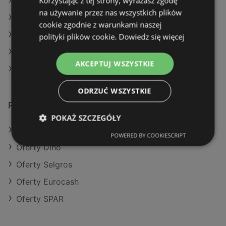
Korzystając z tej strony, wyrażasz zgodę
Aktualne gazetki Gram Market
na używanie przez nas wszystkich plików
Aktualne gazetki Makro
cookie zgodnie z warunkami naszej
Aktualne gazetki Eurocash
polityki plików cookie.
Dowiedz się więcej
Aktualne gazetki Aldi
AKCEPTUJ WSZYSTKIE
Sklepy Stokrotka w Police
ODRZUĆ WSZYSTKIE
Podobne sklepy detaliczne
POKAŻ SZCZEGÓŁY
Oferty POLOmarket
POWERED BY COOKIESCRIPT
Oferty Dino
Oferty Selgros
Oferty Eurocash
Oferty SPAR