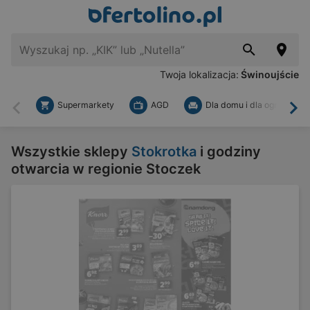
Twoja lokalizacja:
Świnoujście
Supermarkety
AGD
Dla domu i dla ogrodu
Wstecz
Dal
Wszystkie sklepy
Stokrotka
i godziny
otwarcia w regionie Stoczek