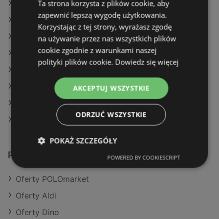
Ta strona korzysta z plików cookie, aby
Oferty Delikatesy Centrum
zapewnić lepszą wygodę użytkowania.
Oferty E.Leclerc
Korzystając z tej strony, wyrażasz zgodę
Aktualne gazetki POLOmarket
na używanie przez nas wszystkich plików
cookie zgodnie z warunkami naszej
Aktualne gazetki Delikatesy Centrum
polityki plików cookie.
Dowiedz się więcej
Aktualne gazetki Carrefour
Aktualne gazetki Żabka
AKCEPTUJ WSZYSTKIE
Aktualne gazetki Selgros
ODRZUĆ WSZYSTKIE
Sklepy Stokrotka w Police
POKAŻ SZCZEGÓŁY
Podobne sklepy detaliczne
POWERED BY COOKIESCRIPT
Oferty POLOmarket
Oferty Aldi
Oferty Dino