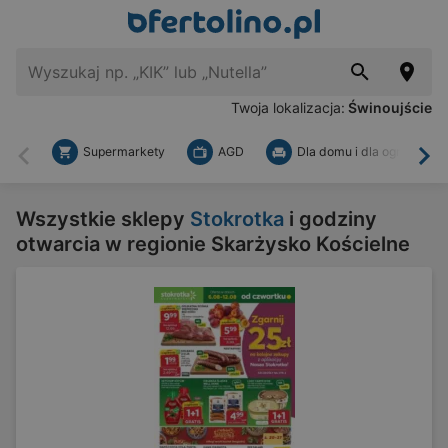
Twoja lokalizacja:
Świnoujście
Supermarkety
AGD
Dla domu i dla ogrodu
Wstecz
Dal
Wszystkie sklepy
Stokrotka
i godziny
otwarcia w regionie Skarżysko Kościelne