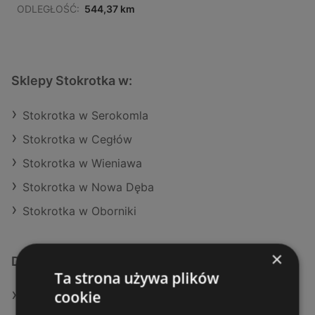
ODLEGŁOŚĆ:
544,37 km
Sklepy Stokrotka w:
Stokrotka w Serokomla
Stokrotka w Cegłów
Stokrotka w Wieniawa
Stokrotka w Nowa Dęba
Stokrotka w Oborniki
×
Dodatkowe łącza
Ta strona używa plików
cookie
Oferty Stokrotka