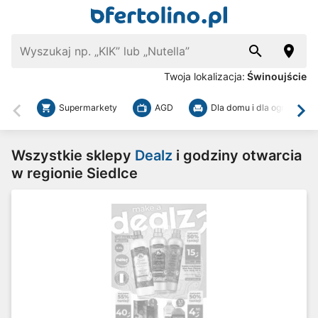
Twoja lokalizacja:
Świnoujście
Supermarkety
AGD
Dla domu i dla ogrodu
Wstecz
Dal
Wszystkie sklepy
Dealz
i godziny otwarcia
w regionie Siedlce