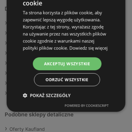
cookie
Dodatkowe łącza
Ta strona korzysta z plików cookie, aby
zapewnić lepszą wygodę użytkowania.
Oferty Dealz
Korzystając z tej strony, wyrażasz zgodę
Oferty Stokrotka
na używanie przez nas wszystkich plików
cookie zgodnie z warunkami naszej
Oferty E.Leclerc
polityki plików cookie.
Dowiedz się więcej
Aktualne gazetki E.Leclerc
Aktualne gazetki Kaufland
AKCEPTUJ WSZYSTKIE
Aktualne gazetki Delikatesy Centrum
ODRZUĆ WSZYSTKIE
Aktualne gazetki Biedronka
Aktualne gazetki Aldi
POKAŻ SZCZEGÓŁY
POWERED BY COOKIESCRIPT
Podobne sklepy detaliczne
Oferty Kaufland