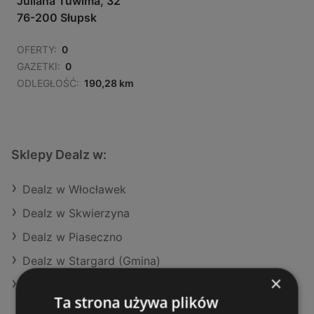
Juliana Tuwima, 32
76-200 Słupsk
OFERTY:
0
GAZETKI:
0
ODLEGŁOŚĆ:
190,28 km
Sklepy Dealz w:
Dealz w Włocławek
Dealz w Skwierzyna
Dealz w Piaseczno
Dealz w Stargard (Gmina)
×
Dealz w Czerwionka-Leszczyny
Ta strona używa plików