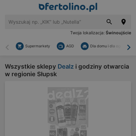
Twoja lokalizacja:
Świnoujście
Supermarkety
AGD
Dla domu i dla ogrodu
Wstecz
Dal
Wszystkie sklepy
Dealz
i godziny otwarcia
w regionie Słupsk