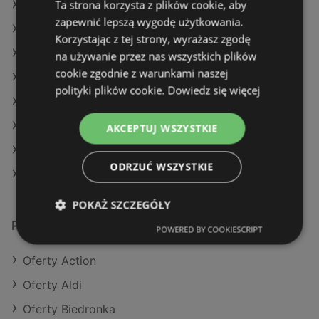
Ta strona korzysta z plików cookie, aby
Oferty Dino
zapewnić lepszą wygodę użytkowania.
Oferty Eurocash
Korzystając z tej strony, wyrażasz zgodę
Aktualne gazetki Stokrotka
na używanie przez nas wszystkich plików
cookie zgodnie z warunkami naszej
Aktualne gazetki Eurocash
polityki plików cookie.
Dowiedz się więcej
Aktualne gazetki Auchan
Aktualne gazetki Żabka
AKCEPTUJ WSZYSTKIE
Aktualne gazetki E.Leclerc
ODRZUĆ WSZYSTKIE
Sklepy POLOmarket w Dziwnów
POKAŻ SZCZEGÓŁY
Podobne sklepy detaliczne
POWERED BY COOKIESCRIPT
Oferty Action
Oferty Aldi
Oferty Biedronka