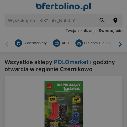
Twoja lokalizacja:
Świnoujście
Supermarkety
AGD
Dla domu i dla ogrodu
Wstecz
Dal
Wszystkie sklepy
POLOmarket
i godziny
otwarcia w regionie Czernikowo