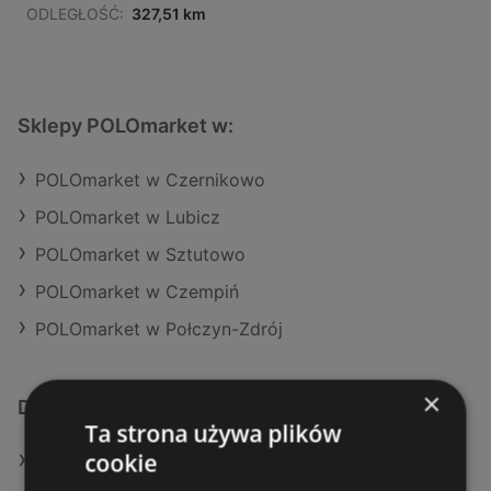
ODLEGŁOŚĆ:
327,51 km
Sklepy POLOmarket w:
POLOmarket w Czernikowo
POLOmarket w Lubicz
POLOmarket w Sztutowo
POLOmarket w Czempiń
POLOmarket w Połczyn-Zdrój
×
Dodatkowe łącza
Ta strona używa plików
cookie
Oferty POLOmarket