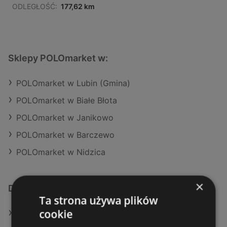
ODLEGŁOŚĆ:
177,62 km
Sklepy POLOmarket w:
POLOmarket w Lubin (Gmina)
POLOmarket w Białe Błota
POLOmarket w Janikowo
POLOmarket w Barczewo
POLOmarket w Nidzica
×
Dodatkowe łącza
Ta strona używa plików
cookie
Oferty POLOmarket