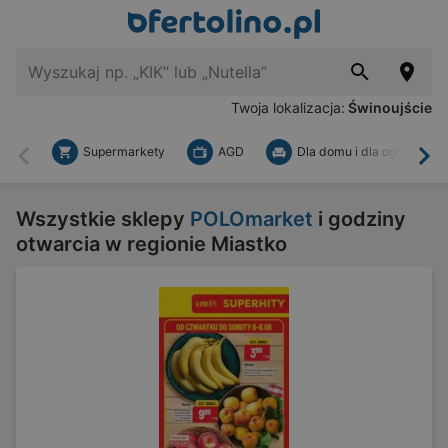
Twoja lokalizacja:
Świnoujście
Supermarkety
AGD
Dla domu i dla ogrodu
Wstecz
Dal
Wszystkie sklepy
POLOmarket
i godziny
otwarcia w regionie Miastko