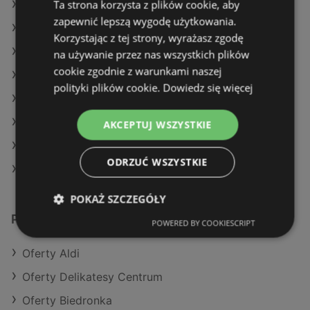
Ta strona korzysta z plików cookie, aby
Oferty Kaufland
zapewnić lepszą wygodę użytkowania.
Oferty Carrefour
Korzystając z tej strony, wyrażasz zgodę
Aktualne gazetki Dealz
na używanie przez nas wszystkich plików
cookie zgodnie z warunkami naszej
Aktualne gazetki Biedronka
polityki plików cookie.
Dowiedz się więcej
Aktualne gazetki Dino
Aktualne gazetki Żabka
AKCEPTUJ WSZYSTKIE
Aktualne gazetki Action
ODRZUĆ WSZYSTKIE
Sklepy POLOmarket w Dziwnów
POKAŻ SZCZEGÓŁY
Podobne sklepy detaliczne
POWERED BY COOKIESCRIPT
Oferty Aldi
Oferty Delikatesy Centrum
Oferty Biedronka