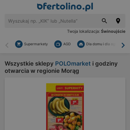
Twoja lokalizacja:
Świnoujście
Supermarkety
AGD
Dla domu i dla ogrodu
Wstecz
Dal
Wszystkie sklepy
POLOmarket
i godziny
otwarcia w regionie Morąg