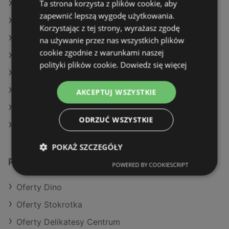
Ta strona korzysta z plików cookie, aby
Oferty Auchan
zapewnić lepszą wygodę użytkowania.
Oferty Żabka
Korzystając z tej strony, wyrażasz zgodę
Aktualne gazetki E.Leclerc
na używanie przez nas wszystkich plików
cookie zgodnie z warunkami naszej
Aktualne gazetki Żabka
polityki plików cookie.
Dowiedz się więcej
Aktualne gazetki Makro
Aktualne gazetki Gram Market
AKCEPTUJ WSZYSTKIE
Aktualne gazetki Action
ODRZUĆ WSZYSTKIE
Sklepy POLOmarket w Dziwnów
POKAŻ SZCZEGÓŁY
Podobne sklepy detaliczne
POWERED BY COOKIESCRIPT
Oferty Dino
Oferty Stokrotka
Oferty Delikatesy Centrum