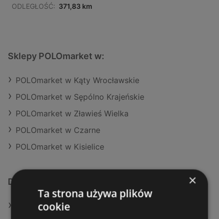
ODLEGŁOŚĆ:
371,83 km
Sklepy POLOmarket w:
POLOmarket w Kąty Wrocławskie
POLOmarket w Sępólno Krajeńskie
POLOmarket w Zławieś Wielka
POLOmarket w Czarne
POLOmarket w Kisielice
×
Dodatkowe łącza
Ta strona używa plików
cookie
Oferty POLOmarket