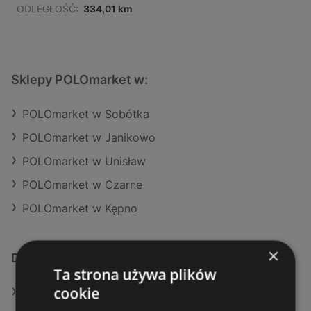
ODLEGŁOŚĆ:
334,01 km
Sklepy POLOmarket w:
POLOmarket w Sobótka
POLOmarket w Janikowo
POLOmarket w Unisław
POLOmarket w Czarne
POLOmarket w Kępno
×
Dodatkowe łącza
Ta strona używa plików
cookie
Oferty POLOmarket