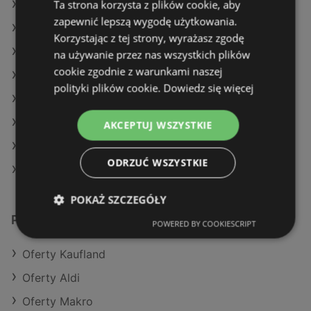
Ta strona korzysta z plików cookie, aby
Oferty Eurocash
zapewnić lepszą wygodę użytkowania.
Oferty Netto
Korzystając z tej strony, wyrażasz zgodę
Aktualne gazetki Carrefour
na używanie przez nas wszystkich plików
cookie zgodnie z warunkami naszej
Aktualne gazetki Lidl
polityki plików cookie.
Dowiedz się więcej
Aktualne gazetki Stokrotka
Aktualne gazetki Delikatesy Centrum
AKCEPTUJ WSZYSTKIE
Aktualne gazetki Action
ODRZUĆ WSZYSTKIE
Sklepy POLOmarket w Dziwnów
POKAŻ SZCZEGÓŁY
Podobne sklepy detaliczne
POWERED BY COOKIESCRIPT
Oferty Kaufland
Oferty Aldi
Oferty Makro