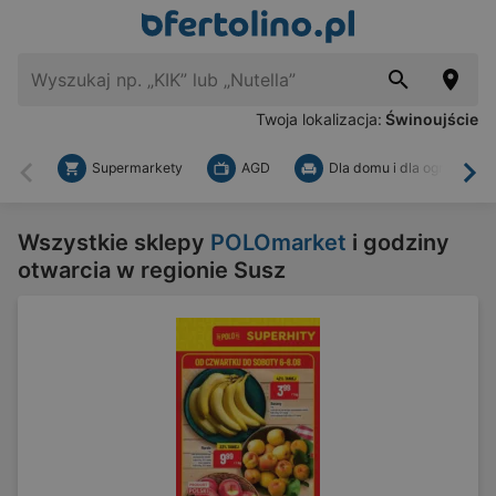
Twoja lokalizacja:
Świnoujście
Supermarkety
AGD
Dla domu i dla ogrodu
Wstecz
Dal
Wszystkie sklepy
POLOmarket
i godziny
otwarcia w regionie Susz