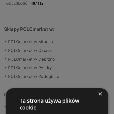
ODLEGŁOŚĆ:
48,11 km
Sklepy POLOmarket w:
POLOmarket w Mrocza
POLOmarket w Czersk
POLOmarket w Debrzno
POLOmarket w Pyzdry
POLOmarket w Poddębice
×
Dodatkowe łącza
Ta strona używa plików
cookie
Oferty POLOmarket