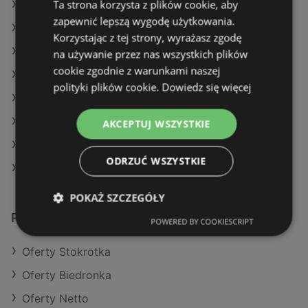
Ta strona korzysta z plików cookie, aby
Oferty Dealz
zapewnić lepszą wygodę użytkowania.
Oferty Lidl
Korzystając z tej strony, wyrażasz zgodę
Aktualne gazetki Stokrotka
na używanie przez nas wszystkich plików
cookie zgodnie z warunkami naszej
Aktualne gazetki Action
polityki plików cookie.
Dowiedz się więcej
Aktualne gazetki Lidl
Aktualne gazetki Aldi
AKCEPTUJ WSZYSTKIE
Aktualne gazetki Carrefour
ODRZUĆ WSZYSTKIE
Sklepy POLOmarket w Dziwnów
POKAŻ SZCZEGÓŁY
Podobne sklepy detaliczne
POWERED BY COOKIESCRIPT
Oferty Stokrotka
Oferty Biedronka
Oferty Netto