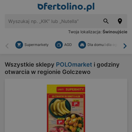
Twoja lokalizacja:
Świnoujście
Supermarkety
AGD
Dla domu i dla ogrodu
Wstecz
Dal
Wszystkie sklepy
POLOmarket
i godziny
otwarcia w regionie Golczewo