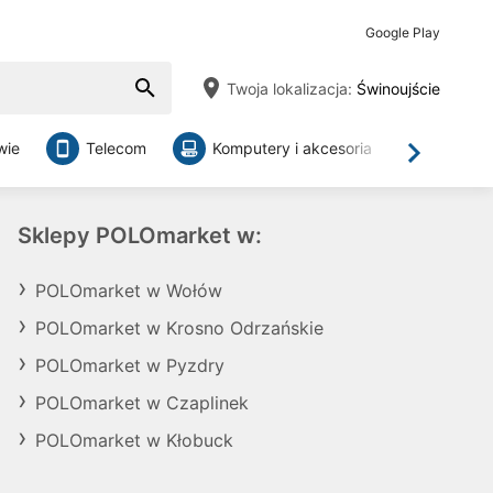
Google Play
Twoja lokalizacja:
Świnoujście
wie
Telecom
Komputery i akcesoria
Sklepy
Dalej
Sklepy POLOmarket w:
POLOmarket w Wołów
POLOmarket w Krosno Odrzańskie
POLOmarket w Pyzdry
POLOmarket w Czaplinek
POLOmarket w Kłobuck