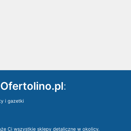
ę
Ofertolino.pl
:
ty i gazetki
 Ci wszystkie sklepy detaliczne w okolicy.