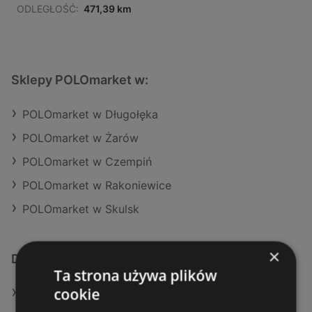
ODLEGŁOŚĆ:
471,39 km
Sklepy POLOmarket w:
POLOmarket w Długołęka
POLOmarket w Żarów
POLOmarket w Czempiń
POLOmarket w Rakoniewice
POLOmarket w Skulsk
×
Dodatkowe łącza
Ta strona używa plików
cookie
Oferty POLOmarket