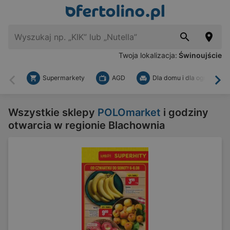
Twoja lokalizacja:
Świnoujście
Supermarkety
AGD
Dla domu i dla ogrodu
Wstecz
Dal
Wszystkie sklepy
POLOmarket
i godziny
otwarcia w regionie Blachownia