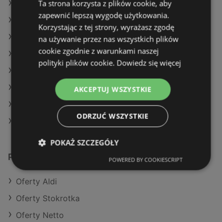
Ta strona korzysta z plików cookie, aby
Oferty Dino
zapewnić lepszą wygodę użytkowania.
Oferty Netto
Korzystając z tej strony, wyrażasz zgodę
Aktualne gazetki SPAR
na używanie przez nas wszystkich plików
cookie zgodnie z warunkami naszej
Aktualne gazetki Lidl
polityki plików cookie.
Dowiedz się więcej
Aktualne gazetki Auchan
Aktualne gazetki Dino
AKCEPTUJ WSZYSTKIE
Aktualne gazetki Selgros
ODRZUĆ WSZYSTKIE
Sklepy POLOmarket w Dziwnów
POKAŻ SZCZEGÓŁY
Podobne sklepy detaliczne
POWERED BY COOKIESCRIPT
Oferty Aldi
Oferty Stokrotka
Oferty Netto