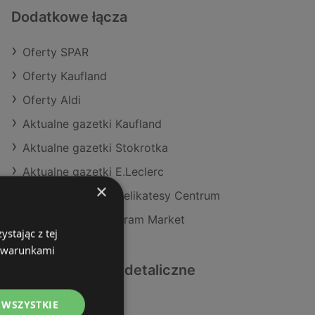
Dodatkowe łącza
Oferty SPAR
Oferty Kaufland
Oferty Aldi
Aktualne gazetki Kaufland
Aktualne gazetki Stokrotka
Aktualne gazetki E.Leclerc
×
Aktualne gazetki Delikatesy Centrum
Aktualne gazetki Gram Market
stając z tej
z warunkami
Podobne sklepy detaliczne
 WSZYSTKIE
Oferty Dino