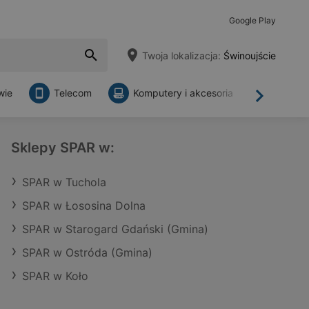
Google Play
Twoja lokalizacja:
Świnoujście
wie
Telecom
Komputery i akcesoria
Sklepy
Dalej
Sklepy SPAR w:
SPAR w Tuchola
SPAR w Łososina Dolna
SPAR w Starogard Gdański (Gmina)
SPAR w Ostróda (Gmina)
SPAR w Koło