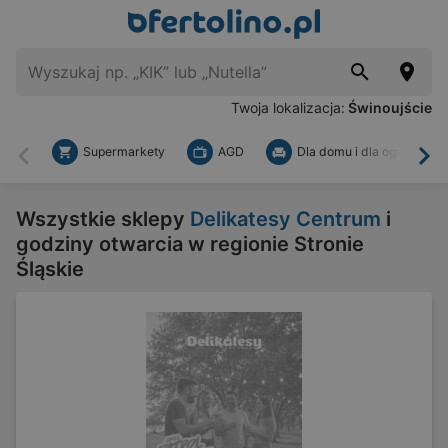
Twoja lokalizacja:
Świnoujście
Supermarkety
AGD
Dla domu i dla ogrodu
Wstecz
Dal
Wszystkie sklepy
Delikatesy Centrum
i
godziny otwarcia w regionie Stronie
Śląskie