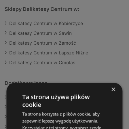
Sklepy Delikatesy Centrum w:
Delikatesy Centrum w Kobierzyce
Delikatesy Centrum w Sawin
Delikatesy Centrum w Zamość
Delikatesy Centrum w Łapsze Niżne
Delikatesy Centrum w Cmolas
Dodatkowe łącza
×
Ta strona używa plików
Oferty Delikatesy Centrum
cookie
Oferty Biedronka
Ta strona korzysta z plików cookie, aby
Oferty Carrefour
zapewnić lepszą wygodę użytkowania.
Aktualne gazetki Netto
Korzystając z tej strony, wyrażasz zgodę