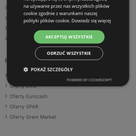
na używanie przez nas wszystkich plików
Aktualne gazetki Stokrotka
cookie zgodnie z warunkami naszej
Aktualne gazetki Gram Market
polityki plików cookie.
Dowiedz się więcej
Aktualne gazetki Action
AKCEPTUJ WSZYSTKIE
Aktualne gazetki Dino
ODRZUĆ WSZYSTKIE
Podobne sklepy detaliczne
POKAŻ SZCZEGÓŁY
Oferty POLOmarket
POWERED BY COOKIESCRIPT
Oferty Dino
Oferty Eurocash
Oferty SPAR
Oferty Gram Market