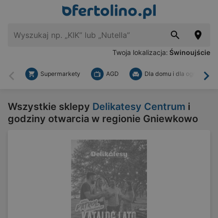
Twoja lokalizacja:
Świnoujście
Supermarkety
AGD
Dla domu i dla ogrodu
Wstecz
Dal
Wszystkie sklepy
Delikatesy Centrum
i
godziny otwarcia w regionie Gniewkowo