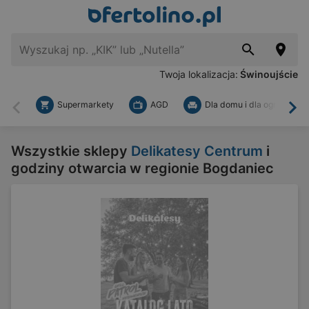
Twoja lokalizacja:
Świnoujście
Supermarkety
AGD
Dla domu i dla ogrodu
Wstecz
Dal
Wszystkie sklepy
Delikatesy Centrum
i
godziny otwarcia w regionie Bogdaniec