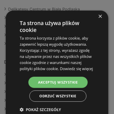
Delikatesy Centrum w Biała Podlaska
×
Delikatesy Centrum w Michałowice
Ta strona używa plików
Delikatesy Centrum w Grybów (Gmina)
cookie
Delikatesy Centrum w Sułkowice
Ta strona korzysta z plików cookie, aby
Delikatesy Centrum w Nysa
zapewnić lepszą wygodę użytkowania.
Korzystając z tej strony, wyrażasz zgodę
na używanie przez nas wszystkich plików
Dodatkowe łącza
cookie zgodnie z warunkami naszej
polityki plików cookie.
Dowiedz się więcej
Oferty Delikatesy Centrum
AKCEPTUJ WSZYSTKIE
Oferty SPAR
Oferty E.Leclerc
ODRZUĆ WSZYSTKIE
Aktualne gazetki Carrefour
Aktualne gazetki Stokrotka
POKAŻ SZCZEGÓŁY