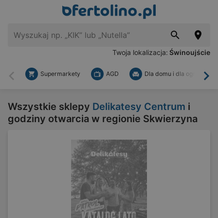
Twoja lokalizacja:
Świnoujście
Supermarkety
AGD
Dla domu i dla ogrodu
Wstecz
Dal
Wszystkie sklepy
Delikatesy Centrum
i
godziny otwarcia w regionie Skwierzyna