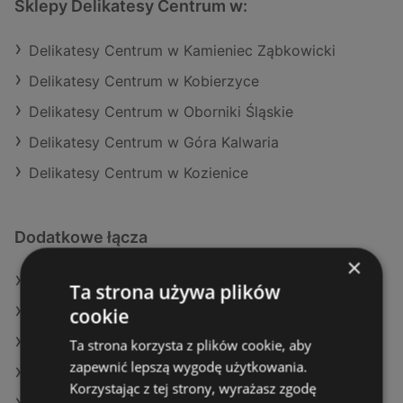
Sklepy Delikatesy Centrum w:
Delikatesy Centrum w Kamieniec Ząbkowicki
Delikatesy Centrum w Kobierzyce
Delikatesy Centrum w Oborniki Śląskie
Delikatesy Centrum w Góra Kalwaria
Delikatesy Centrum w Kozienice
Dodatkowe łącza
×
Oferty Delikatesy Centrum
Ta strona używa plików
cookie
Oferty E.Leclerc
Oferty Carrefour
Ta strona korzysta z plików cookie, aby
zapewnić lepszą wygodę użytkowania.
Aktualne gazetki Eurocash
Korzystając z tej strony, wyrażasz zgodę