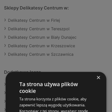
Sklepy Delikatesy Centrum w:
Delikatesy Centrum w Firlej
Delikatesy Centrum w Tereszpol
Delikatesy Centrum w Biały Dunajec
Delikatesy Centrum w Krzeszowice
Delikatesy Centrum w Szczawnica
Dodatkowe łącza
×
Ta strona używa plików
Oferty Delikatesy Centrum
cookie
Oferty Selgros
Ta strona korzysta z plików cookie, aby
Oferty Auchan
zapewnić lepszą wygodę użytkowania.
Aktualne gazetki Lidl
Korzystając z tej strony, wyrażasz zgodę