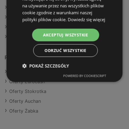
na używanie przez nas wszystkich plików
Aktualne gazetki E.Leclerc
cookie zgodnie z warunkami naszej
Aktualne gazetki Gram Market
polityki plików cookie.
Dowiedz się więcej
Aktualne gazetki Action
AKCEPTUJ WSZYSTKIE
Aktualne gazetki Żabka
ODRZUĆ WSZYSTKIE
Podobne sklepy detaliczne
POKAŻ SZCZEGÓŁY
Oferty Selgros
POWERED BY COOKIESCRIPT
Oferty Eurocash
Oferty Stokrotka
Oferty Auchan
Oferty Żabka