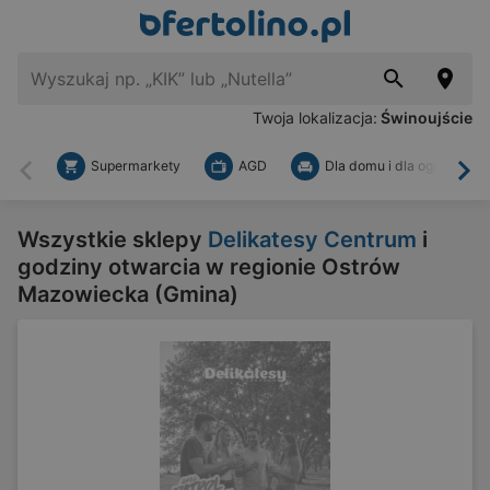
Twoja lokalizacja:
Świnoujście
Supermarkety
AGD
Dla domu i dla ogrodu
Wstecz
Dal
Wszystkie sklepy
Delikatesy Centrum
i
godziny otwarcia w regionie Ostrów
Mazowiecka (Gmina)