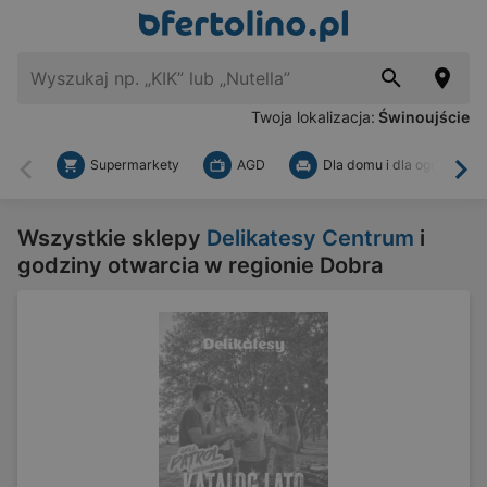
Twoja lokalizacja:
Świnoujście
Supermarkety
AGD
Dla domu i dla ogrodu
Wstecz
Dal
Wszystkie sklepy
Delikatesy Centrum
i
godziny otwarcia w regionie Dobra