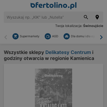
Twoja lokalizacja:
Świnoujście
Supermarkety
AGD
Dla domu i dla ogrodu
Wstecz
Dal
Wszystkie sklepy
Delikatesy Centrum
i
godziny otwarcia w regionie Kamienica