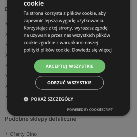
cookie
Dodatkowe łącza
Ta strona korzysta z plików cookie, aby
zapewnić lepszą wygodę użytkowania.
Oferty Delikatesy Centrum
Korzystając z tej strony, wyrażasz zgodę
Oferty POLOmarket
na używanie przez nas wszystkich plików
cookie zgodnie z warunkami naszej
Oferty Auchan
polityki plików cookie.
Dowiedz się więcej
Aktualne gazetki E.Leclerc
Aktualne gazetki Dealz
AKCEPTUJ WSZYSTKIE
Aktualne gazetki Chorten
ODRZUĆ WSZYSTKIE
Aktualne gazetki Eurocash
Aktualne gazetki Żabka
POKAŻ SZCZEGÓŁY
POWERED BY COOKIESCRIPT
Podobne sklepy detaliczne
Oferty Dino