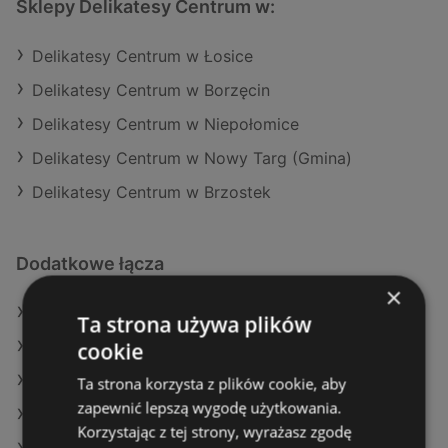
Sklepy Delikatesy Centrum w:
Delikatesy Centrum w Łosice
Delikatesy Centrum w Borzęcin
Delikatesy Centrum w Niepołomice
Delikatesy Centrum w Nowy Targ (Gmina)
Delikatesy Centrum w Brzostek
Dodatkowe łącza
×
Oferty Delikatesy Centrum
Ta strona używa plików
cookie
Oferty Żabka
Oferty Gram Market
Ta strona korzysta z plików cookie, aby
zapewnić lepszą wygodę użytkowania.
Aktualne gazetki Kaufland
Korzystając z tej strony, wyrażasz zgodę