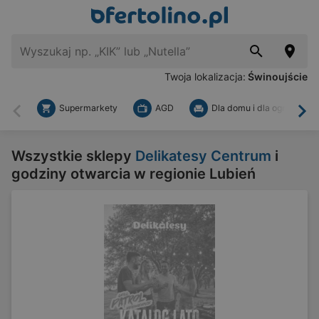
Twoja lokalizacja:
Świnoujście
Supermarkety
AGD
Dla domu i dla ogrodu
Wstecz
Dal
Wszystkie sklepy
Delikatesy Centrum
i
godziny otwarcia w regionie Lubień