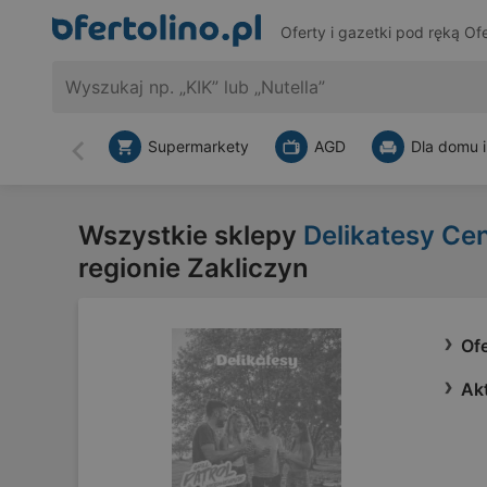
Oferty i gazetki pod ręką
Ofe
Supermarkety
AGD
Dla domu i
Wstecz
Wszystkie sklepy
Delikatesy Ce
regionie Zakliczyn
Of
Ak