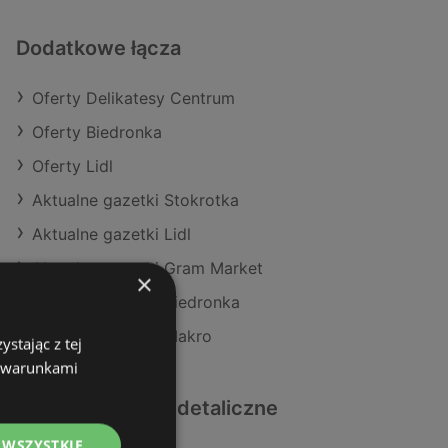
Dodatkowe łącza
Oferty Delikatesy Centrum
Oferty Biedronka
Oferty Lidl
Aktualne gazetki Stokrotka
Aktualne gazetki Lidl
Aktualne gazetki Gram Market
×
Aktualne gazetki Biedronka
Aktualne gazetki Makro
stając z tej
z warunkami
Podobne sklepy detaliczne
 WSZYSTKIE