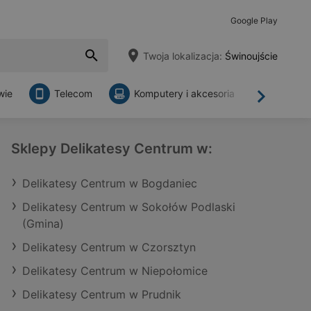
Google Play
Twoja lokalizacja:
Świnoujście
wie
Telecom
Komputery i akcesoria
Sklepy
Dalej
Sklepy Delikatesy Centrum w:
Delikatesy Centrum w Bogdaniec
Delikatesy Centrum w Sokołów Podlaski
(Gmina)
Delikatesy Centrum w Czorsztyn
Delikatesy Centrum w Niepołomice
Delikatesy Centrum w Prudnik