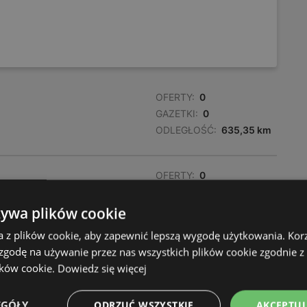
OFERTY:
0
GAZETKI:
0
ODLEGŁOŚĆ:
635,35 km
OFERTY:
0
GAZETKI:
0
ODLEGŁOŚĆ:
635,98 km
żywa plików cookie
a z plików cookie, aby zapewnić lepszą wygodę użytkowania. Korzy
 zgodę na używanie przez nas wszystkich plików cookie zgodnie 
ików cookie.
Dowiedz się więcej
EGÓŁY
ODRZUĆ WSZYSTKIE
AKCEPTUJ