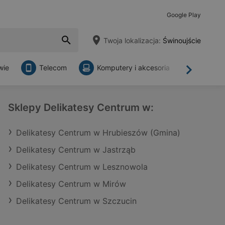
Google Play
Twoja lokalizacja:
Świnoujście
wie
Telecom
Komputery i akcesoria
Sklepy
Dalej
Sklepy Delikatesy Centrum w:
Delikatesy Centrum w Hrubieszów (Gmina)
Delikatesy Centrum w Jastrząb
Delikatesy Centrum w Lesznowola
Delikatesy Centrum w Mirów
Delikatesy Centrum w Szczucin