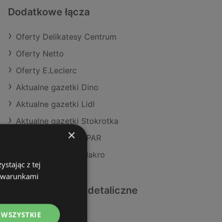
Dodatkowe łącza
Oferty Delikatesy Centrum
Oferty Netto
Oferty E.Leclerc
Aktualne gazetki Dino
Aktualne gazetki Lidl
Aktualne gazetki Stokrotka
×
Aktualne gazetki SPAR
Aktualne gazetki Makro
stając z tej
z warunkami
Podobne sklepy detaliczne
 WSZYSTKIE
Oferty Dino