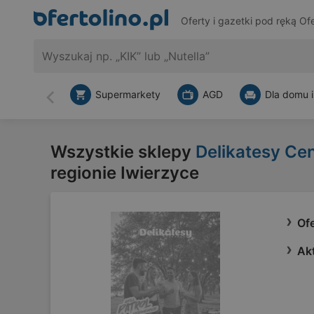
Oferty i gazetki pod ręką
Ofe
Supermarkety
AGD
Dla domu i
Wstecz
Wszystkie sklepy
Delikatesy Ce
regionie Iwierzyce
Of
Ak