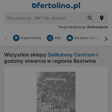
Twoja lokalizacja:
Świnoujście
Supermarkety
AGD
Dla domu i dla ogrodu
Wstecz
Dal
Wszystkie sklepy
Delikatesy Centrum
i
godziny otwarcia w regionie Bestwina