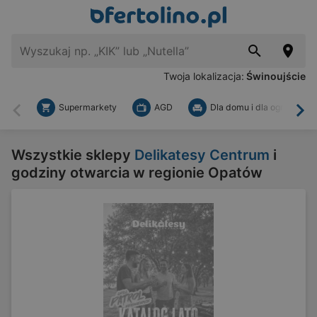
Twoja lokalizacja:
Świnoujście
Supermarkety
AGD
Dla domu i dla ogrodu
Wstecz
Dal
Wszystkie sklepy
Delikatesy Centrum
i
godziny otwarcia w regionie Opatów