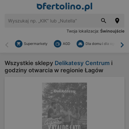
Twoja lokalizacja:
Świnoujście
Supermarkety
AGD
Dla domu i dla ogrodu
Wstecz
Dal
Wszystkie sklepy
Delikatesy Centrum
i
godziny otwarcia w regionie Łagów