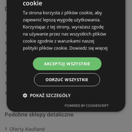
cookie
Dodatkowe łącza
Ta strona korzysta z plików cookie, aby
zapewnić lepszą wygodę użytkowania.
Oferty Delikatesy Centrum
Korzystając z tej strony, wyrażasz zgodę
Oferty Dealz
na używanie przez nas wszystkich plików
cookie zgodnie z warunkami naszej
Oferty Biedronka
polityki plików cookie.
Dowiedz się więcej
Aktualne gazetki Aldi
Aktualne gazetki Carrefour
AKCEPTUJ WSZYSTKIE
Aktualne gazetki Action
ODRZUĆ WSZYSTKIE
Aktualne gazetki Żabka
Aktualne gazetki Auchan
POKAŻ SZCZEGÓŁY
POWERED BY COOKIESCRIPT
Podobne sklepy detaliczne
Oferty Kaufland