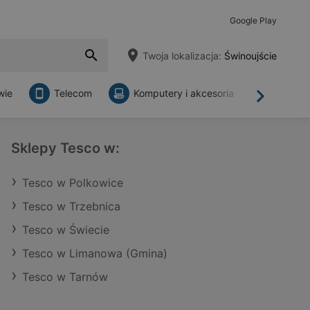
Google Play
Twoja lokalizacja:
Świnoujście
wie
Telecom
Komputery i akcesoria
Sklepy
Dalej
Sklepy Tesco w:
Tesco w Polkowice
Tesco w Trzebnica
Tesco w Świecie
Tesco w Limanowa (Gmina)
Tesco w Tarnów