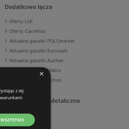
Dodatkowe łącza
Oferty Lidl
Oferty Carrefour
Aktualne gazetki POLOmarket
Aktualne gazetki Eurocash
Aktualne gazetki Auchan
Aktualne gazetki Makro
×
Aktualne gazetki Action
stając z tej
z warunkami
Podobne sklepy detaliczne
Oferty Aldi
 WSZYSTKIE
Oferty Makro