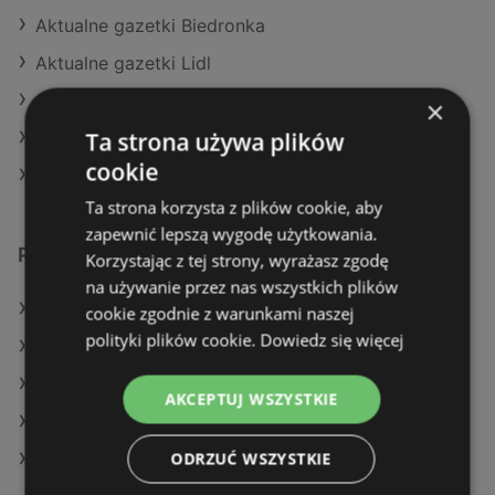
Aktualne gazetki Biedronka
Aktualne gazetki Lidl
Aktualne gazetki POLOmarket
×
Ta strona używa plików
Aktualne gazetki Dino
cookie
Aktualne gazetki Netto
Ta strona korzysta z plików cookie, aby
zapewnić lepszą wygodę użytkowania.
Podobne sklepy detaliczne
Korzystając z tej strony, wyrażasz zgodę
na używanie przez nas wszystkich plików
Oferty Kaufland
cookie zgodnie z warunkami naszej
polityki plików cookie.
Dowiedz się więcej
Oferty Action
Oferty Makro
AKCEPTUJ WSZYSTKIE
Oferty Netto
ODRZUĆ WSZYSTKIE
Oferty E.Leclerc