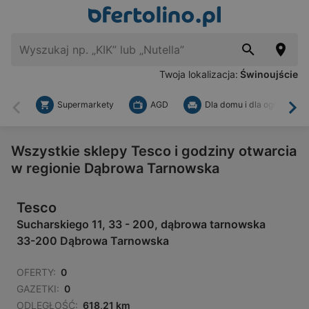
Twoja lokalizacja:
Świnoujście
Supermarkety
AGD
Dla domu i dla ogrodu
Wstecz
Dal
Wszystkie sklepy Tesco i godziny otwarcia
w regionie Dąbrowa Tarnowska
Tesco
Sucharskiego 11, 33 - 200, dąbrowa tarnowska
33-200 Dąbrowa Tarnowska
OFERTY:
0
GAZETKI:
0
ODLEGŁOŚĆ:
618,21 km