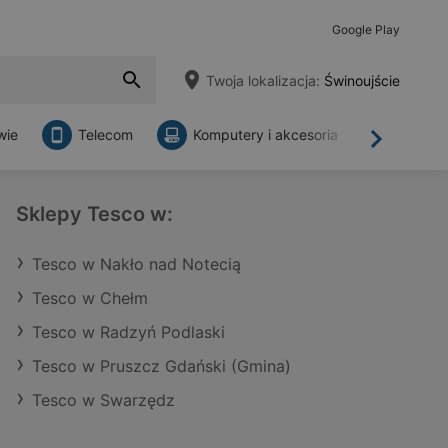
Google Play
Twoja lokalizacja:
Świnoujście
wie
Telecom
Komputery i akcesoria
Sklepy
Dalej
Sklepy Tesco w:
Tesco w Nakło nad Notecią
Tesco w Chełm
Tesco w Radzyń Podlaski
Tesco w Pruszcz Gdański (Gmina)
Tesco w Swarzędz