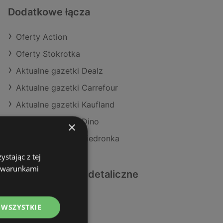
Dodatkowe łącza
Oferty Action
Oferty Stokrotka
Aktualne gazetki Dealz
Aktualne gazetki Carrefour
Aktualne gazetki Kaufland
Aktualne gazetki Dino
×
Aktualne gazetki Biedronka
stając z tej
z warunkami
Podobne sklepy detaliczne
Oferty Kaufland
 WSZYSTKIE
Oferty Makro