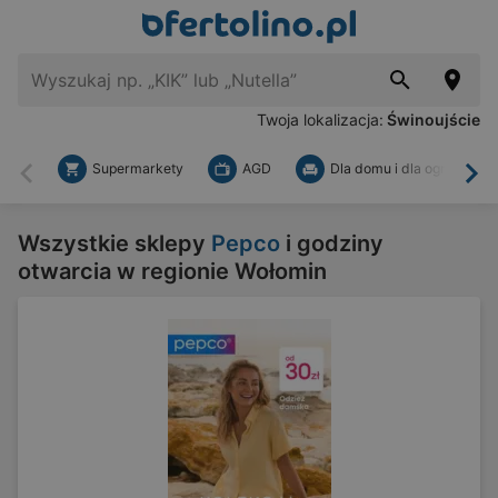
Twoja lokalizacja:
Świnoujście
Supermarkety
AGD
Dla domu i dla ogrodu
Wstecz
Dal
Wszystkie sklepy
Pepco
i godziny
otwarcia w regionie Wołomin