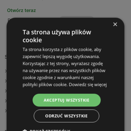
Otwórz teraz
Poniedziałek - Sobota
09:00
-
20:00
×
Niedziela
08:30
-
20:00
Ta strona używa plików
cookie
Ta strona korzysta z plików cookie, aby
zapewnić lepszą wygodę użytkowania.
Sklepy Pepco w:
Korzystając z tej strony, wyrażasz zgodę
na używanie przez nas wszystkich plików
Pepco w Łysomice
cookie zgodnie z warunkami naszej
Pepco w Świecie
polityki plików cookie.
Dowiedz się więcej
Pepco w Jasień
AKCEPTUJ WSZYSTKIE
Pepco w Grodków
Pepco w Korczyna
ODRZUĆ WSZYSTKIE