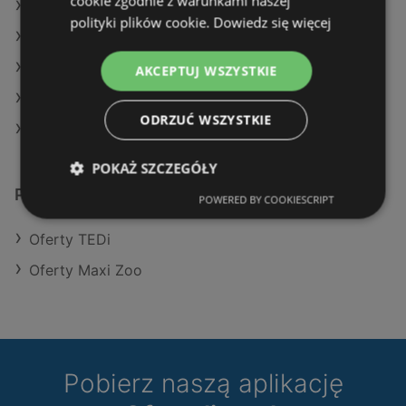
cookie zgodnie z warunkami naszej
Oferty TEDi
polityki plików cookie.
Dowiedz się więcej
Oferty Maxi Zoo
Aktualne gazetki TEDi
AKCEPTUJ WSZYSTKIE
Aktualne gazetki Maxi Zoo
ODRZUĆ WSZYSTKIE
Sklepy Pepco w Międzyzdroje
POKAŻ SZCZEGÓŁY
Podobne sklepy detaliczne
POWERED BY COOKIESCRIPT
Oferty TEDi
Oferty Maxi Zoo
Pobierz naszą aplikację