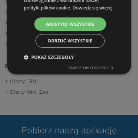
cookie zgodnie z warunkami naszej
Oferty TEDi
polityki plików cookie.
Dowiedz się więcej
Oferty Maxi Zoo
Aktualne gazetki Maxi Zoo
AKCEPTUJ WSZYSTKIE
Aktualne gazetki TEDi
ODRZUĆ WSZYSTKIE
Sklepy Pepco w Międzyzdroje
POKAŻ SZCZEGÓŁY
Podobne sklepy detaliczne
POWERED BY COOKIESCRIPT
Oferty TEDi
Oferty Maxi Zoo
Pobierz naszą aplikację