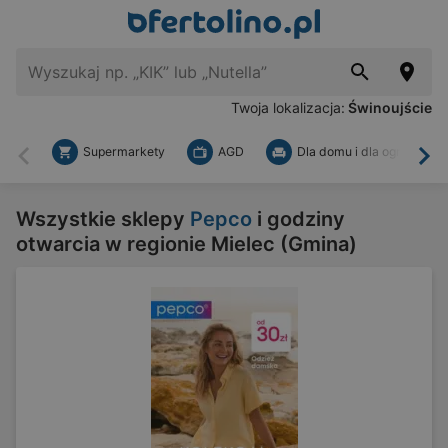
Twoja lokalizacja:
Świnoujście
Supermarkety
AGD
Dla domu i dla ogrodu
Wstecz
Dal
Wszystkie sklepy
Pepco
i godziny
otwarcia w regionie Mielec (Gmina)