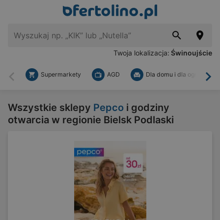
Twoja lokalizacja:
Świnoujście
Supermarkety
AGD
Dla domu i dla ogrodu
Wstecz
Dal
Wszystkie sklepy
Pepco
i godziny
otwarcia w regionie Bielsk Podlaski