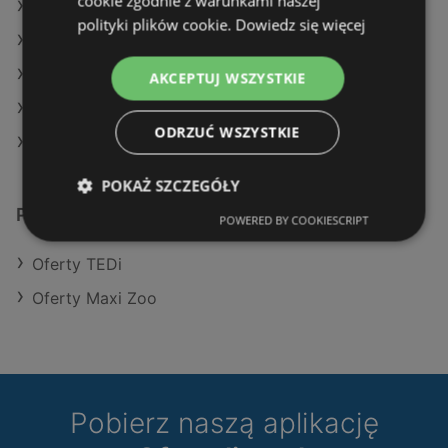
cookie zgodnie z warunkami naszej
Oferty TEDi
polityki plików cookie.
Dowiedz się więcej
Oferty Maxi Zoo
Aktualne gazetki Maxi Zoo
AKCEPTUJ WSZYSTKIE
Aktualne gazetki TEDi
ODRZUĆ WSZYSTKIE
Sklepy Pepco w Międzyzdroje
POKAŻ SZCZEGÓŁY
Podobne sklepy detaliczne
POWERED BY COOKIESCRIPT
Oferty TEDi
Oferty Maxi Zoo
Pobierz naszą aplikację