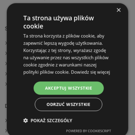
×
Ta strona używa plików
cookie
Sklepy Pepco w:
Ta strona korzysta z plików cookie, aby
zapewnić lepszą wygodę użytkowania.
Pepco w Lwówek Śląski
Korzystając z tej strony, wyrażasz zgodę
Pepco w Gołymin-Ośrodek
na używanie przez nas wszystkich plików
Pepco w Żabno
cookie zgodnie z warunkami naszej
polityki plików cookie.
Dowiedz się więcej
Pepco w Wejherowo (Gmina)
Pepco w Chodzież (Gmina)
AKCEPTUJ WSZYSTKIE
ODRZUĆ WSZYSTKIE
Dodatkowe łącza
POKAŻ SZCZEGÓŁY
Oferty Pepco
Oferty TEDi
POWERED BY COOKIESCRIPT