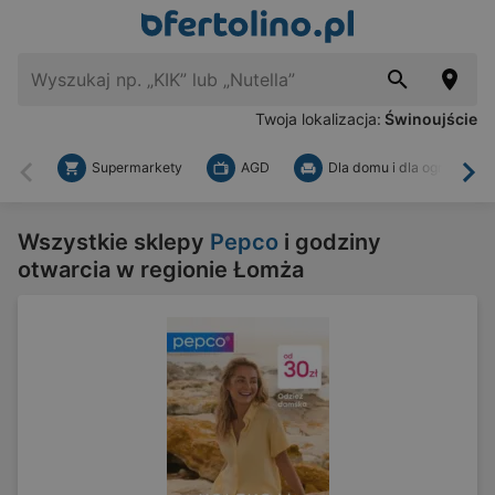
Twoja lokalizacja:
Świnoujście
Supermarkety
AGD
Dla domu i dla ogrodu
Wstecz
Dal
Wszystkie sklepy
Pepco
i godziny
otwarcia w regionie Łomża